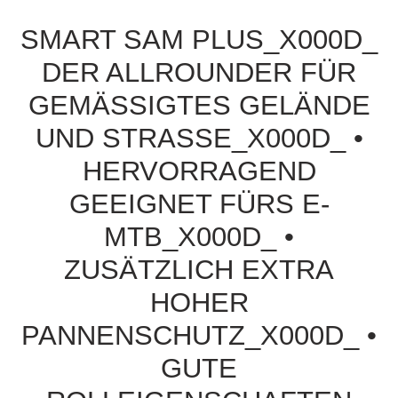
SMART SAM PLUS_X000D_
DER ALLROUNDER FÜR
GEMÄSSIGTES GELÄNDE U
ND STRASSE_X000D_ • HE
RVORRAGEND GE
EIGNET FÜRS E-MT
B_X000D_ • ZU
SÄTZLICH EXTRA HO
HER PA
NNENSCHUTZ_X000D_ • GU
TE RO