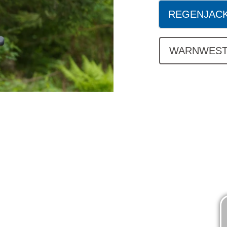
REGENJAC
WARNWES