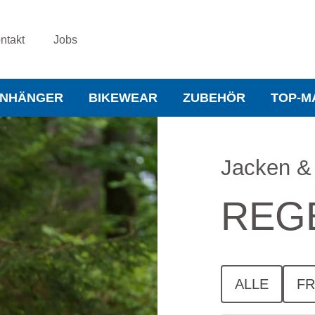
ntakt
Jobs
NHÄNGER
BIKEWEAR
ZUBEHÖR
TOP-M
Jacken &
REG
ALLE
FR