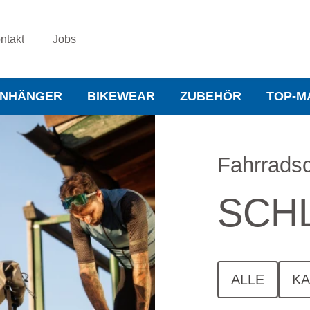
ntakt
Jobs
NHÄNGER
BIKEWEAR
ZUBEHÖR
TOP-M
Fahrrads
SCH
ALLE
K