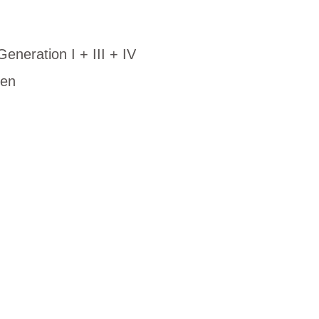
neration I + III + IV
men