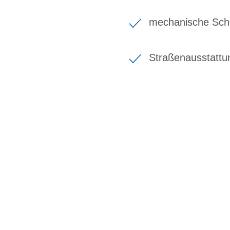
mechanische Sch
Straßenausstattu
BIKE-LEASING
EINFACH UND PREISGÜNSTIG ZUM NEU
Wir beraten Sie gerne welches Bike zu Ihre