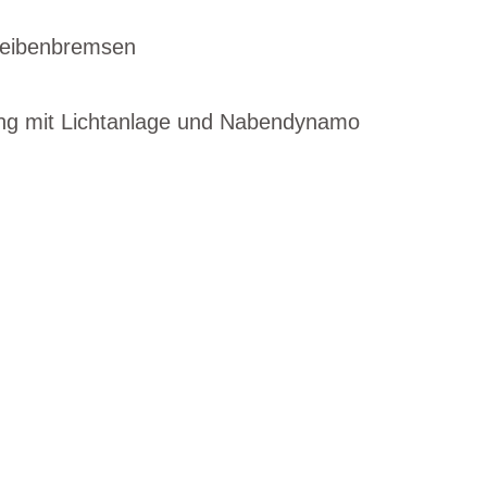
eibenbremsen
ng mit Lichtanlage und Nabendynamo
EN DIENSTRAD
n und Ihren