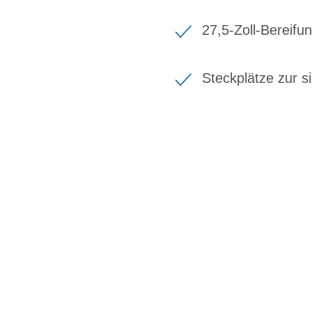
27,5-Zoll-Bereifu
Steckplätze zur 
BIKE-LEASING
EINFACH UND PREISGÜNSTIG ZUM NEU
Wir beraten Sie gerne welches Bike zu Ihre