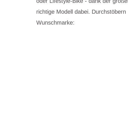
oder Lifestyle-Bike - dank der groß
richtige Modell dabei. Durchstöbern
Wunschmarke:
E-Bikes